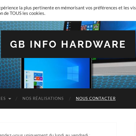
expérience la plus pertinente en mémorisant vos préférences et les vis
ion de TOUS les cookies.
GB INFO HARDWARE
CES
NOS RÉALISATIONS
NOUS CONTACTER
endez-vous uniquement du lundi au vendredi :