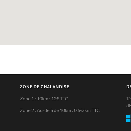
ZONE DE CHALANDISE
D
Zone 1 : 10km : 12€ TTC
Té
di
Zone 2 : Au-delà de 10km : 0,6€/km TTC