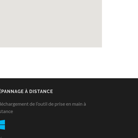
ÉPANNAGE À DISTANCE
léchargement de l’outil de prise en main à
stance