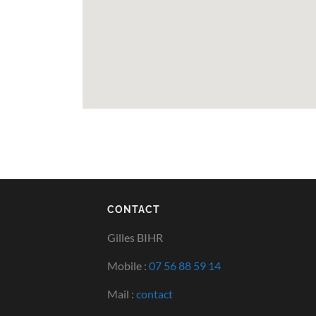
CONTACT
Gilles BIHR
Mobile :
07 56 88 59 14
Mail :
contact